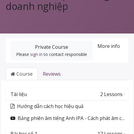
doanh nghiệp
More info
Private Course
Please
sign in
to contact responsible
Course
Reviews
Tài liệu
2
Lessons
·
Hướng dẫn cách học hiệu quả
Bảng phiên âm tiếng Anh IPA - Cách phát âm chuẩn 44 âm quốc tế
Bài học số 1
17
Lessons
·