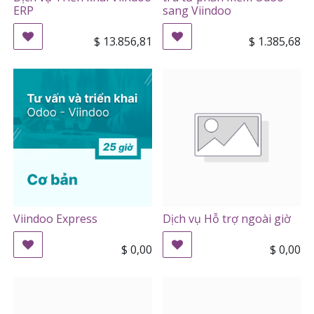
ERP
sang Viindoo
$
13.856,81
$
1.385,68
Viindoo Express
Dịch vụ Hỗ trợ ngoài giờ
$
0,00
$
0,00