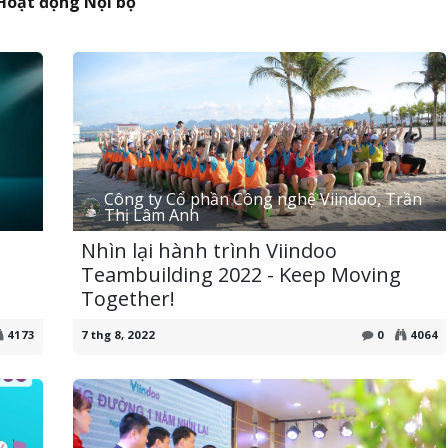
Hoạt động Nội bộ
Công ty Cổ phần Công nghệ Viindoo, Trần
Thị Lâm Anh
Nhìn lại hành trình Viindoo
Teambuilding 2022 - Keep Moving
Together!
4173
7 thg 8, 2022
0
4064