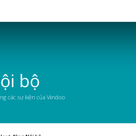
Giá trị
Đội ngũ Viindoo
Tài nguyên
Tuy
ội bộ
ng các sự kiện của Viindoo